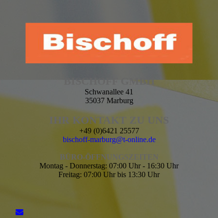
BISCHOFF GMBH
Schwanallee 41
35037 Marburg
IHR KONTAKT ZU UNS
+49 (0)6421 25577
bischoff-marburg@t-online.de
BÜRO-ÖFFNUNGSZEITEN
Montag - Donnerstag: 07:00 Uhr - 16:30 Uhr
Freitag: 07:00 Uhr bis 13:30 Uhr