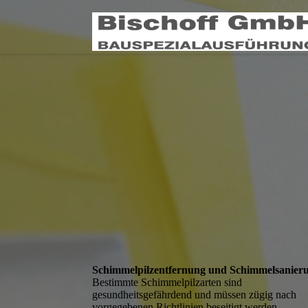
Schimmelpilz­entfernung und Schimmel­sanier
Bestimmte Schimmelpilzarten sind
gesundheitsgefährdend und müssen zügig nach
vorgegebenen Richtlinien beseitigt werden.