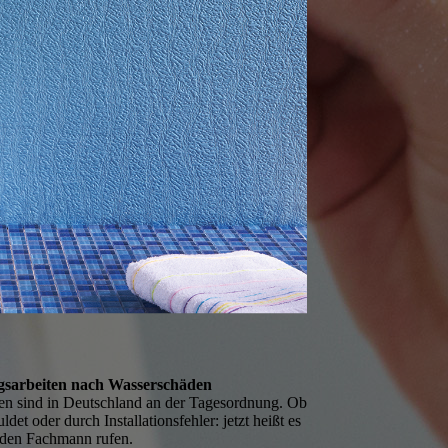
s­arbeiten nach Wasserschäden
n sind in Deutschland an der Tagesordnung. Ob
uldet oder durch Installationsfehler: jetzt heißt es
 den Fachmann rufen.