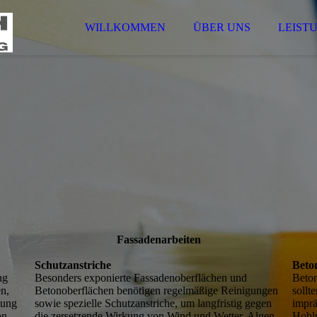
WILLKOMMEN
ÜBER UNS
LEIST
Fassadenarbeiten
Schutzanstriche
Beto
ng
Besonders exponierte Fassadenoberflächen und
Beton
en,
Betonoberflächen benötigen regelmäßige Reinigungen
sollt
tung
sowie spezielle Schutzanstriche, um langfristig gegen
imprä
on
die zersetzende Wirkung von Wind und Wetter, Algen,
Hohlr