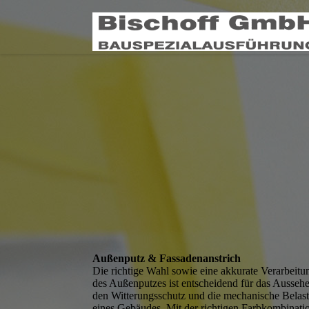
Außenputz & Fassadenanstrich
Die richtige Wahl sowie eine akkurate Verarbeitu
des Außenputzes ist entscheidend für das Ausseh
den Witterungsschutz und die mechanische Belas
eines Gebäudes. Mit der richtigen Farbkombinati