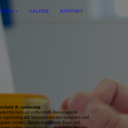
UNGEN
GALERIE
KONTAKT
nschutz & -sanierung
oberflächen und erdberührte Betonbauteile
en regelmäßig mit Spezialanstrichen behandelt und
gniert werden. Bereits bestehende Risse und
äume sollten umgehend verfüllt werden, um erst