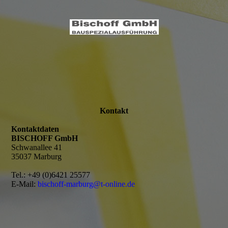
Kontakt
Kontaktdaten
BISCHOFF GmbH
Schwanallee 41
35037 Marburg
Tel.: +49 (0)6421 25577
E-Mail:
bischoff-marburg@t-online.de