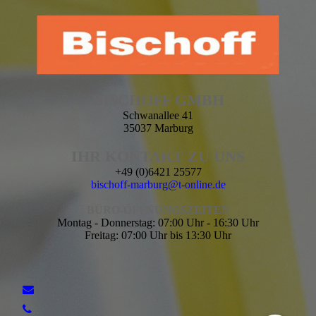
BISCHOFF GMBH
Schwanallee 41
35037 Marburg
IHR KONTAKT ZU UNS
+49 (0)6421 25577
bischoff-marburg@t-online.de
BÜRO-ÖFFNUNGSZEITEN
Montag - Donnerstag: 07:00 Uhr - 16:30 Uhr
Freitag: 07:00 Uhr bis 13:30 Uhr